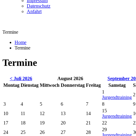
Impressum
Datenschutz
Anfahrt
Termine
Home
Termine
Termine
< Juli 2026
August 2026
September 20
Montag
Dienstag
Mittwoch
Donnerstag
Freitag
Samstag
S
1
2
Jurgendtraining
3
4
5
6
7
8
9
15
10
11
12
13
14
1
Jurgendtraining
17
18
19
20
21
22
2
29
24
25
26
27
28
3
Jurgendtraining