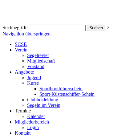
Suchbegriffe
×
Navigation überspringen
SCSE
Verein
Segelrevier
Mitgliedschaft
Vorstand
Angebote
Jugend
Kurse
Sportbootführerschein
Sport-Küstenschiffer-Schein
Clubbekleidung
Segeln im Verein
Termine
Kalender
Mitgliederbereich
Login
Kontakt