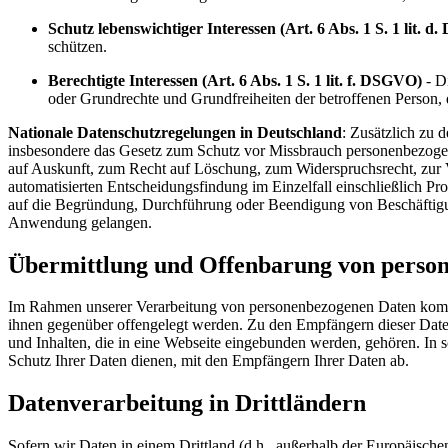
Schutz lebenswichtiger Interessen (Art. 6 Abs. 1 S. 1 lit. 
schützen.
Berechtigte Interessen (Art. 6 Abs. 1 S. 1 lit. f. DSGVO)
- Di
oder Grundrechte und Grundfreiheiten der betroffenen Person,
Nationale Datenschutzregelungen in Deutschland
: Zusätzlich zu
insbesondere das Gesetz zum Schutz vor Missbrauch personenbezoge
auf Auskunft, zum Recht auf Löschung, zum Widerspruchsrecht, zur 
automatisierten Entscheidungsfindung im Einzelfall einschließlich P
auf die Begründung, Durchführung oder Beendigung von Beschäftigun
Anwendung gelangen.
Übermittlung und Offenbarung von perso
Im Rahmen unserer Verarbeitung von personenbezogenen Daten kommt es
ihnen gegenüber offengelegt werden. Zu den Empfängern dieser Date
und Inhalten, die in eine Webseite eingebunden werden, gehören. In 
Schutz Ihrer Daten dienen, mit den Empfängern Ihrer Daten ab.
Datenverarbeitung in Drittländern
Sofern wir Daten in einem Drittland (d.h., außerhalb der Europäis