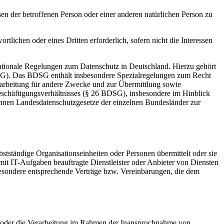
ssen der betroffenen Person oder einer anderen natürlichen Person zu
rtlichen oder eines Dritten erforderlich, sofern nicht die Interessen
ationale Regelungen zum Datenschutz in Deutschland. Hierzu gehört
SG). Das BDSG enthält insbesondere Spezialregelungen zum Recht
arbeitung für andere Zwecke und zur Übermittlung sowie
Beschäftigungsverhältnisses (§ 26 BDSG), insbesondere im Hinblick
nnen Landesdatenschutzgesetze der einzelnen Bundesländer zur
tständige Organisationseinheiten oder Personen übermittelt oder sie
t IT-Aufgaben beauftragte Dienstleister oder Anbieter von Diensten
sbesondere entsprechende Verträge bzw. Vereinbarungen, die dem
en oder die Verarbeitung im Rahmen der Inanspruchnahme von