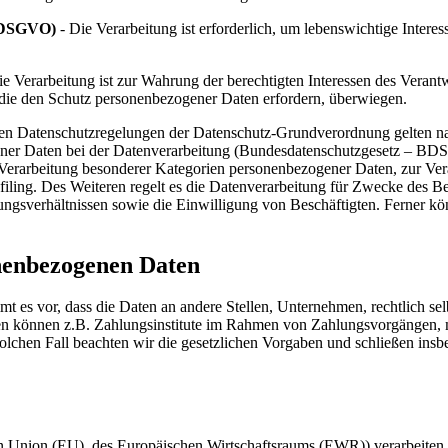
d. DSGVO)
- Die Verarbeitung ist erforderlich, um lebenswichtige Intere
e Verarbeitung ist zur Wahrung der berechtigten Interessen des Verantwo
 die den Schutz personenbezogener Daten erfordern, überwiegen.
 den Datenschutzregelungen der Datenschutz-Grundverordnung gelten n
ner Daten bei der Datenverarbeitung (Bundesdatenschutzgesetz – BD
Verarbeitung besonderer Kategorien personenbezogener Daten, zur Ver
rofiling. Des Weiteren regelt es die Datenverarbeitung für Zwecke des 
gsverhältnissen sowie die Einwilligung von Beschäftigten. Ferner kö
nenbezogenen Daten
 vor, dass die Daten an andere Stellen, Unternehmen, rechtlich selbs
n können z.B. Zahlungsinstitute im Rahmen von Zahlungsvorgängen, mi
solchen Fall beachten wir die gesetzlichen Vorgaben und schließen in
chen Union (EU), des Europäischen Wirtschaftsraums (EWR)) verarbeit