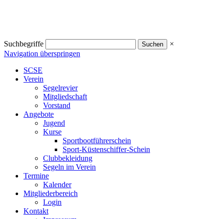
Suchbegriffe
×
Navigation überspringen
SCSE
Verein
Segelrevier
Mitgliedschaft
Vorstand
Angebote
Jugend
Kurse
Sportbootführerschein
Sport-Küstenschiffer-Schein
Clubbekleidung
Segeln im Verein
Termine
Kalender
Mitgliederbereich
Login
Kontakt