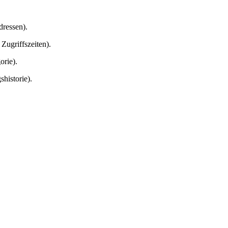
ressen).
Zugriffszeiten).
orie).
historie).