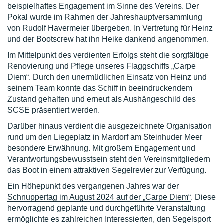
beispielhaftes Engagement im Sinne des Vereins. Der
Pokal wurde im Rahmen der Jahreshaupt­versammlung
von Rudolf Havermeier übergeben. In Vertretung für Heinz
und der Bootscrew hat ihn Heike dankend angenom­men.
Im Mittelpunkt des verdienten Erfolgs steht die sorgfältige
Renovierung und Pflege unseres Flaggschiffs „Carpe
Diem“. Durch den unermüdlichen Einsatz von Heinz und
seinem Team konnte das Schiff in beeindruckendem
Zustand gehalten und erneut als Aushängeschild des
SCSE präsentiert werden.
Darüber hinaus verdient die ausgezeichnete Organisation
rund um den Liegeplatz in Mardorf am Steinhuder Meer
besondere Erwähnung. Mit großem Engagement und
Verantwortungs­bewusstsein steht den Vereinsmitgliedern
das Boot in einem attraktiven Segelrevier zur Verfügung.
Ein Höhepunkt des vergangenen Jahres war der
Schnuppertag im August 2024 auf der „Carpe Diem“
. Diese
hervorragend geplante und durchgeführte Veranstaltung
ermöglichte es zahlreichen Interessierten, den Segelsport