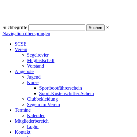
Suchbegriffe
×
Navigation überspringen
SCSE
Verein
Segelrevier
Mitgliedschaft
Vorstand
Angebote
Jugend
Kurse
Sportbootführerschein
Sport-Küstenschiffer-Schein
Clubbekleidung
Segeln im Verein
Termine
Kalender
Mitgliederbereich
Login
Kontakt