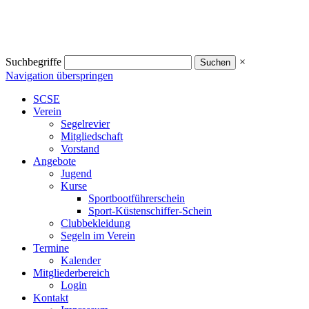
Suchbegriffe
×
Navigation überspringen
SCSE
Verein
Segelrevier
Mitgliedschaft
Vorstand
Angebote
Jugend
Kurse
Sportbootführerschein
Sport-Küstenschiffer-Schein
Clubbekleidung
Segeln im Verein
Termine
Kalender
Mitgliederbereich
Login
Kontakt