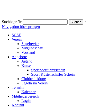
Suchbegriffe
×
Navigation überspringen
SCSE
Verein
Segelrevier
Mitgliedschaft
Vorstand
Angebote
Jugend
Kurse
Sportbootführerschein
Sport-Küstenschiffer-Schein
Clubbekleidung
Segeln im Verein
Termine
Kalender
Mitgliederbereich
Login
Kontakt