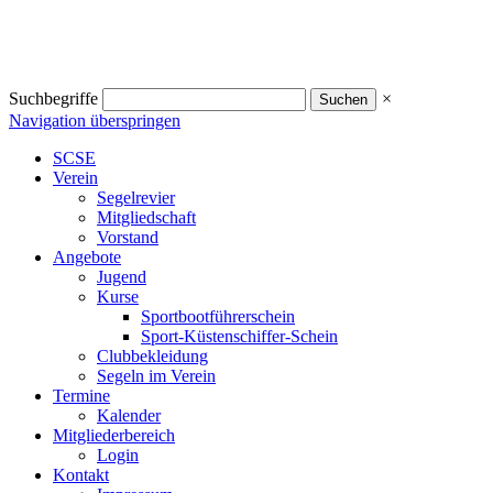
Suchbegriffe
×
Navigation überspringen
SCSE
Verein
Segelrevier
Mitgliedschaft
Vorstand
Angebote
Jugend
Kurse
Sportbootführerschein
Sport-Küstenschiffer-Schein
Clubbekleidung
Segeln im Verein
Termine
Kalender
Mitgliederbereich
Login
Kontakt